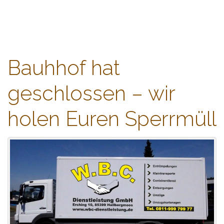
WBC-Dienstleistung
content
Containerdienst und Flohmarkt
Bauhhof hat
geschlossen – wir
holen Euren Sperrmüll