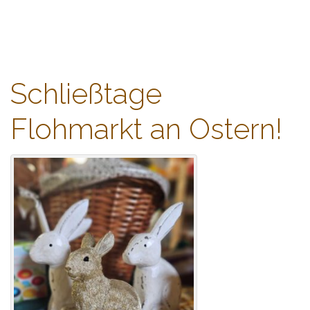
WBC-Dienstleistung
content
Containerdienst und Flohmarkt
Schließtage
Flohmarkt an Ostern!