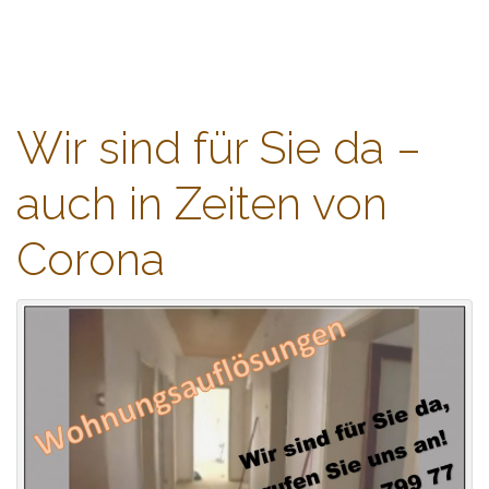
WBC-Dienstleistung
content
Containerdienst und Flohmarkt
Wir sind für Sie da –
auch in Zeiten von
Corona