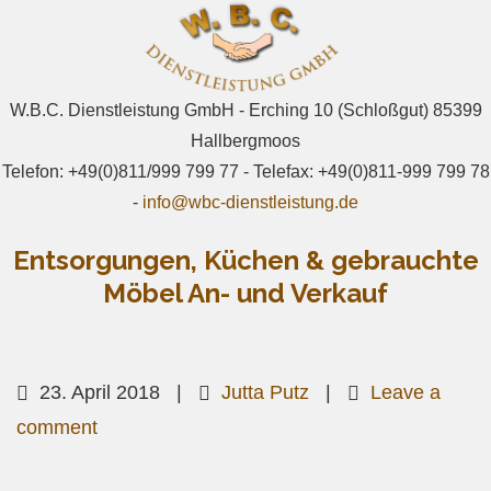
W.B.C. Dienstleistung GmbH - Erching 10 (Schloßgut) 85399
Hallbergmoos
Telefon: +49(0)811/999 799 77 - Telefax: +49(0)811-999 799 78
-
info@wbc-dienstleistung.de
Entsorgungen, Küchen & gebrauchte
Möbel An- und Verkauf
Primary
Skip
WBC-Dienstleistung
Menu
to
23. April 2018
|
Jutta Putz
|
Leave a
content
comment
Containerdienst und Flohmarkt